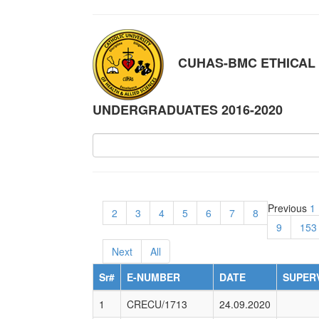
CUHAS-BMC ETHICAL
UNDERGRADUATES 2016-2020
Previous
1
2
3
4
5
6
7
8
9
153
Next
All
Sr#
E-NUMBER
DATE
SUPERV
1
CRECU/1713
24.09.2020